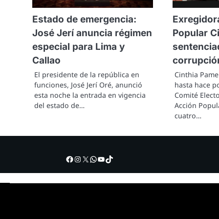
Estado de emergencia:
Exregidor
José Jerí anuncia régimen
Popular Ci
especial para Lima y
sentencia
Callao
corrupció
El presidente de la república en
Cinthia Pamel
funciones, José Jerí Oré, anunció
hasta hace p
esta noche la entrada en vigencia
Comité Elect
del estado de…
Acción Popula
cuatro…
Facebook
Instagram
X
WhatsApp
YouTube
TikTok