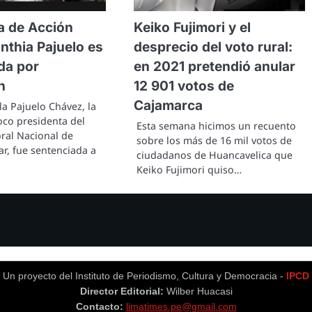
a de Acción
Keiko Fujimori y el
nthia Pajuelo es
desprecio del voto rural:
da por
en 2021 pretendió anular
n
12 901 votos de
Cajamarca
a Pajuelo Chávez, la
oco presidenta del
Esta semana hicimos un recuento
oral Nacional de
sobre los más de 16 mil votos de
r, fue sentenciada a
ciudadanos de Huancavelica que
Keiko Fujimori quiso…
Un proyecto del Instituto de Periodismo, Cultura y Democracia -
IPCD
Director Editorial:
Wilber Huacasi
Contacto:
limatimes.pe@gmail.com