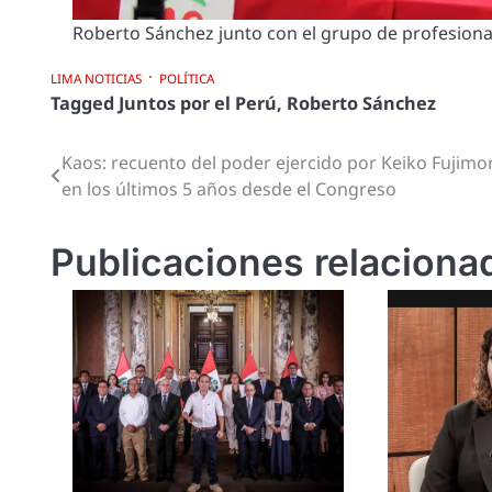
Roberto Sánchez junto con el grupo de profesion
LIMA NOTICIAS
POLÍTICA
Tagged
Juntos por el Perú
,
Roberto Sánchez
Kaos: recuento del poder ejercido por Keiko Fujimor
Navegación
en los últimos 5 años desde el Congreso
de
entradas
Publicaciones relaciona