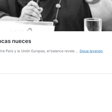
ocas nueces
TLC
tre Perú y la Unión Europea, el balance revela …
Sigue leyendo
con
Unión
Europ
much
ruido,
poca
nuec