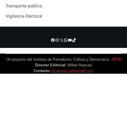
Transporte público
Vigilancia Electoral
Facebook
Instagram
X
WhatsApp
YouTube
TikTok
Un proyecto del Instituto de Periodismo, Cultura y Democracia -
IPCD
Director Editorial:
Wilber Huacasi
Contacto:
limatimes.pe@gmail.com