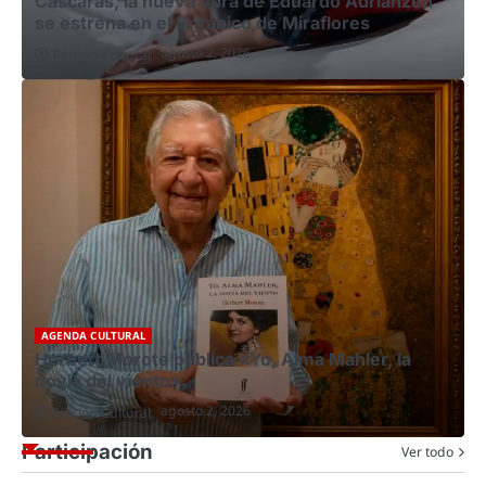
Cáscaras, la nueva obra de Eduardo Adrianzén
se estrena en el Británico de Miraflores
agosto 2, 2026
Edición Cultural
AGENDA CULTURAL
Herbert Morote publica «Yo, Alma Mahler, la
novia del viento»
agosto 2, 2026
Edición Cultural
Participación
Ver todo