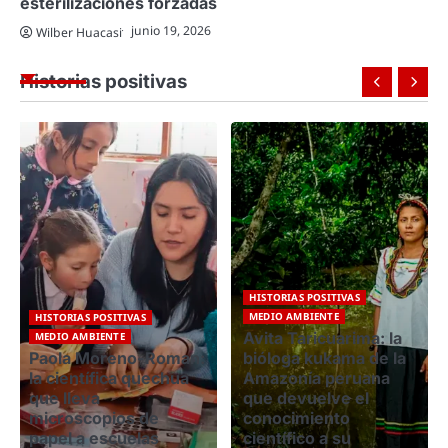
esterilizaciones forzadas
junio 19, 2026
Wilber Huacasi
Historias positivas
HISTORIAS POSITIVAS
MEDIO AMBIENTE
HISTORIAS POSITIVAS
Avita Taricuarima: la
MEDIO AMBIENTE
bióloga kukama de la
Andenes de
Amazonía peruana
Cuyocuyo: tecnología
que devuelve el
ancestral para
conocimiento
conservar la
científico a su
biodiversidad en el