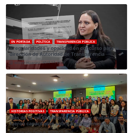
EN PORTADA
POLÍTICA
TRANSPARENCIA PÚBLICA
Irregularidades y opacidad en concurso para la
dirección de Autoridad de Transparencia
abril 17, 2026
Wilber Huacasi
HISTORIAS POSITIVAS
TRANSPARENCIA PÚBLICA
Más de 12 mil servidores públicos y ciudadanos
fueron capacitados sobre transparencia
enero 16, 2026
Redacción Central