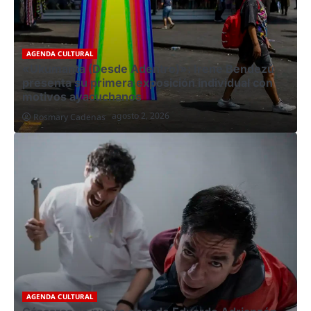
AGENDA CULTURAL
«Ukumanta (Desde Adentro)»: Irene Bendezú
presenta su primera exposición individual con
motivos ayacuchanos
agosto 2, 2026
Rosmary Cadenas
AGENDA CULTURAL