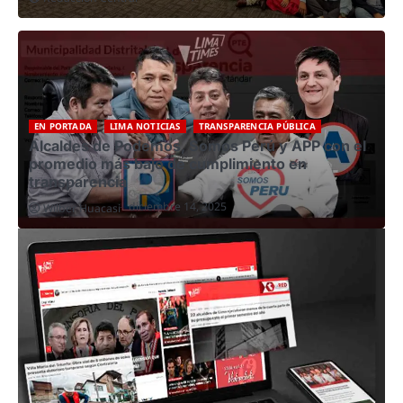
EN PORTADA
LIMA NOTICIAS
TRANSPARENCIA PÚBLICA
Alcaldes de Podemos, Somos Perú y APP con el
promedio más bajo de cumplimiento en
transparencia
diciembre 14, 2025
Wilber Huacasi