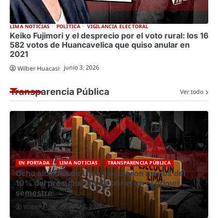
LIMA NOTICIAS
POLÍTICA
VIGILANCIA ELECTORAL
Keiko Fujimori y el desprecio por el voto rural: los 16
582 votos de Huancavelica que quiso anular en
2021
junio 3, 2026
Wilber Huacasi
Transparencia Pública
Ver todo
EN PORTADA
LIMA NOTICIAS
TRANSPARENCIA PÚBLICA
Ocho alcaldes de Lima ejecutaron menos del
10% del presupuesto de obras en el primer
semestre
julio 2, 2026
Wilber Huacasi