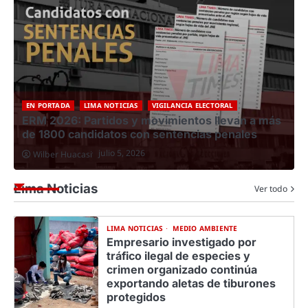
EN PORTADA
VIGILANCIA ELECTORAL
Desigualdad política: partidos y movimientos
s
solo postulan a un 3.1% de mujeres para las
alcaldías en Puno
p
julio 15, 2026
Redacción Central
Lima Noticias
Ver todo
LIMA NOTICIAS
MEDIO AMBIENTE
Empresario investigado por
tráfico ilegal de especies y
crimen organizado continúa
exportando aletas de tiburones
protegidos