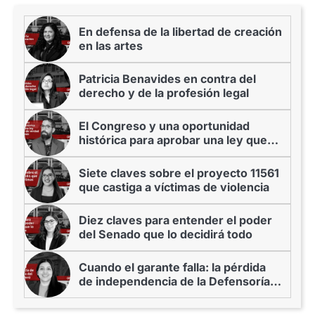
En defensa de la libertad de creación
en las artes
Patricia Benavides en contra del
derecho y de la profesión legal
El Congreso y una oportunidad
histórica para aprobar una ley que
resguarde de verdad las áreas
marinas protegidas
Siete claves sobre el proyecto 11561
que castiga a víctimas de violencia
Diez claves para entender el poder
del Senado que lo decidirá todo
Cuando el garante falla: la pérdida
de independencia de la Defensoría
del Pueblo del Perú