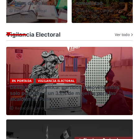
comunidad
altiplano peruano
Redacción Central
Redacción Central
julio 2, 2026
junio 20, 2026
Vigilancia Electoral
Ver todo
EN PORTADA
VIGILANCIA ELECTORAL
Desigualdad política: partidos y movimientos
solo postulan a un 3.1% de mujeres para las
alcaldías en Puno
julio 15, 2026
Redacción Central