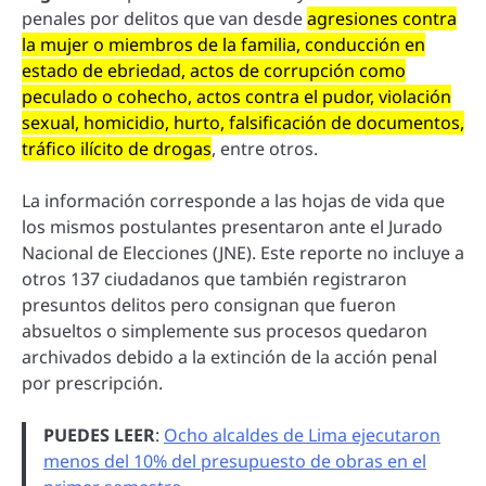
penales por delitos que van desde
agresiones contra
la mujer o miembros de la familia, conducción en
estado de ebriedad, actos de corrupción como
peculado o cohecho, actos contra el pudor, violación
sexual, homicidio, hurto, falsificación de documentos,
tráfico ilícito de drogas
, entre otros.
La información corresponde a las hojas de vida que
los mismos postulantes presentaron ante el Jurado
Nacional de Elecciones (JNE). Este reporte no incluye a
otros 137 ciudadanos que también registraron
presuntos delitos pero consignan que fueron
absueltos o simplemente sus procesos quedaron
archivados debido a la extinción de la acción penal
por prescripción.
PUEDES LEER
:
Ocho alcaldes de Lima ejecutaron
menos del 10% del presupuesto de obras en el