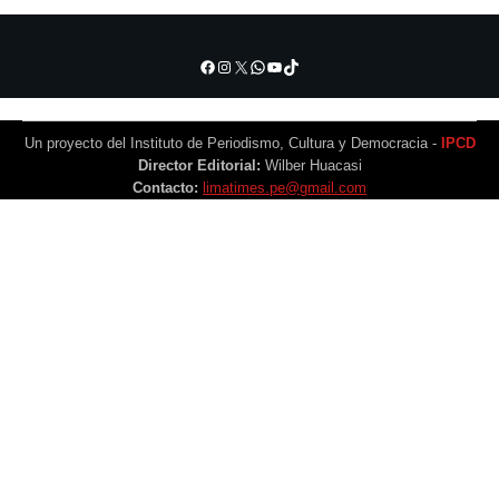
Facebook
Instagram
X
WhatsApp
YouTube
TikTok
Un proyecto del Instituto de Periodismo, Cultura y Democracia -
IPCD
Director Editorial:
Wilber Huacasi
Contacto:
limatimes.pe@gmail.com