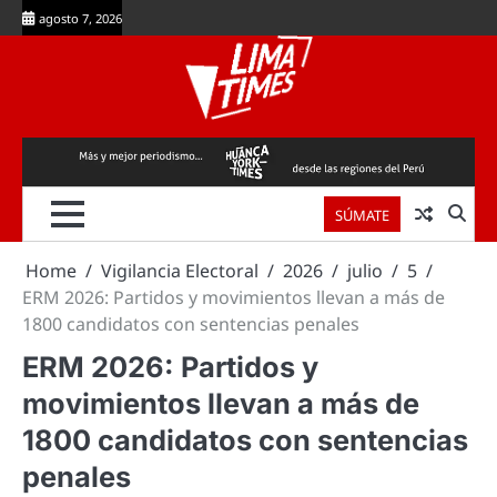
Skip
agosto 7, 2026
to
content
SÚMATE
Home
Vigilancia Electoral
2026
julio
5
ERM 2026: Partidos y movimientos llevan a más de
1800 candidatos con sentencias penales
ERM 2026: Partidos y
movimientos llevan a más de
1800 candidatos con sentencias
penales