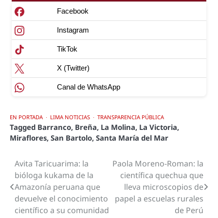
Facebook
Instagram
TikTok
X (Twitter)
Canal de WhatsApp
EN PORTADA
LIMA NOTICIAS
TRANSPARENCIA PÚBLICA
Tagged
Barranco
,
Breña
,
La Molina
,
La Victoria
,
Miraflores
,
San Bartolo
,
Santa María del Mar
Avita Taricuarima: la
Paola Moreno-Roman: la
Navegación
bióloga kukama de la
científica quechua que
de
Amazonía peruana que
lleva microscopios de
devuelve el conocimiento
papel a escuelas rurales
entradas
científico a su comunidad
de Perú