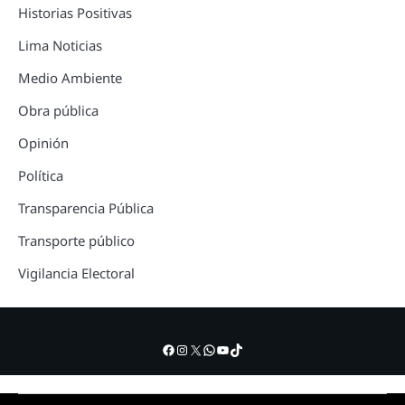
Historias Positivas
Lima Noticias
Medio Ambiente
Obra pública
Opinión
Política
Transparencia Pública
Transporte público
Vigilancia Electoral
Facebook
Instagram
X
WhatsApp
YouTube
TikTok