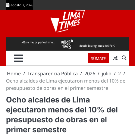
Skip
agosto 7, 2026
to
content
SÚMATE
Home
Transparencia Pública
2026
julio
2
Ocho alcaldes de Lima ejecutaron menos del 10% del
presupuesto de obras en el primer semestre
Ocho alcaldes de Lima
ejecutaron menos del 10% del
presupuesto de obras en el
primer semestre