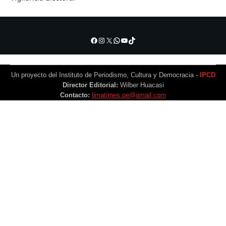
Facebook
Instagram
X
WhatsApp
YouTube
TikTok
Un proyecto del Instituto de Periodismo, Cultura y Democracia -
IPCD
Director Editorial:
Wilber Huacasi
Contacto:
limatimes.pe@gmail.com