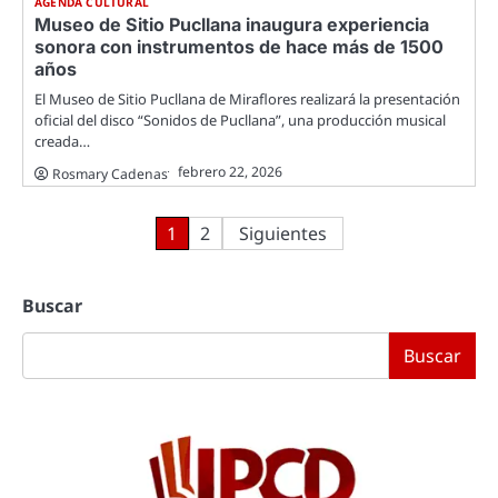
AGENDA CULTURAL
Museo de Sitio Pucllana inaugura experiencia
sonora con instrumentos de hace más de 1500
años
El Museo de Sitio Pucllana de Miraflores realizará la presentación
oficial del disco “Sonidos de Pucllana”, una producción musical
creada…
febrero 22, 2026
Rosmary Cadenas
Paginación
1
2
Siguientes
de
Buscar
entradas
Buscar