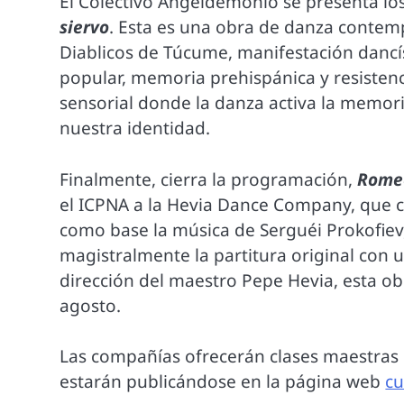
El Colectivo Angeldemonio se presenta l
siervo
. Esta es una obra de danza contemp
Diablicos de Túcume, manifestación dancíst
popular, memoria prehispánica y resistenc
sensorial donde la danza activa la memoria
nuestra identidad.
Finalmente, cierra la programación,
Romeo
el ICPNA a la Hevia Dance Company, que cl
como base la música de Serguéi Prokofiev
magistralmente la partitura original con
dirección del maestro Pepe Hevia, esta obr
agosto.
Las compañías ofrecerán clases maestras e
estarán publicándose en la página web
cu