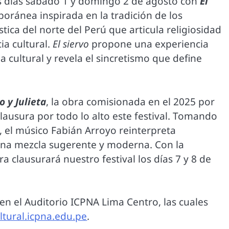
os días sábado 1 y domingo 2 de agosto con
El
oránea inspirada en la tradición de los
ica del norte del Perú que articula religiosidad
ia cultural.
El siervo
propone una experiencia
 cultural y revela el sincretismo que define
 y Julieta
, la obra comisionada en el 2025 por
ausura por todo lo alto este festival. Tomando
, el músico Fabián Arroyo reinterpreta
 una mezcla sugerente y moderna. Con la
a clausurará nuestro festival los días 7 y 8 de
n el Auditorio ICPNA Lima Centro, las cuales
ltural.icpna.edu.pe
.