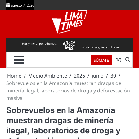
Skip
agosto 7, 2026
to
content
SÚMATE
Home
Medio Ambiente
2026
junio
30
Sobrevuelos en la Amazonía muestran dragas de
minería ilegal, laboratorios de droga y deforestación
masiva
Sobrevuelos en la Amazonía
muestran dragas de minería
ilegal, laboratorios de droga y