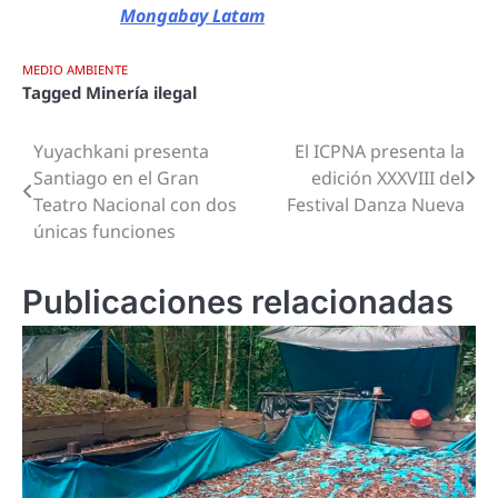
Mongabay Latam
MEDIO AMBIENTE
Tagged
Minería ilegal
Yuyachkani presenta
El ICPNA presenta la
Navegación
Santiago en el Gran
edición XXXVIII del
de
Teatro Nacional con dos
Festival Danza Nueva
únicas funciones
entradas
Publicaciones relacionadas