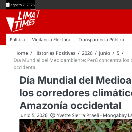
Skip
agosto 7, 2026
to
content
Política
Vigilancia Electoral
Transparencia Pública
Home
Historias Positivas
2026
junio
5
Día Mundial del Medioambiente: Perú concentra los 
occidental
Día Mundial del Medio
los corredores climáti
Amazonía occidental
junio 5, 2026
Yvette Sierra Praeli - Mongabay 