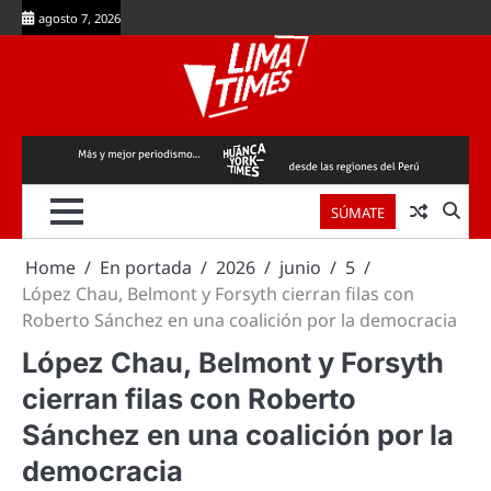
Skip
agosto 7, 2026
to
content
SÚMATE
Home
En portada
2026
junio
5
López Chau, Belmont y Forsyth cierran filas con
Roberto Sánchez en una coalición por la democracia
López Chau, Belmont y Forsyth
cierran filas con Roberto
Sánchez en una coalición por la
democracia