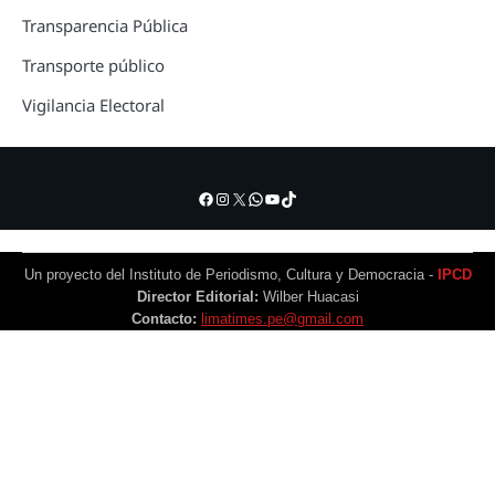
Transparencia Pública
Transporte público
Vigilancia Electoral
Facebook
Instagram
X
WhatsApp
YouTube
TikTok
Un proyecto del Instituto de Periodismo, Cultura y Democracia -
IPCD
Director Editorial:
Wilber Huacasi
Contacto:
limatimes.pe@gmail.com