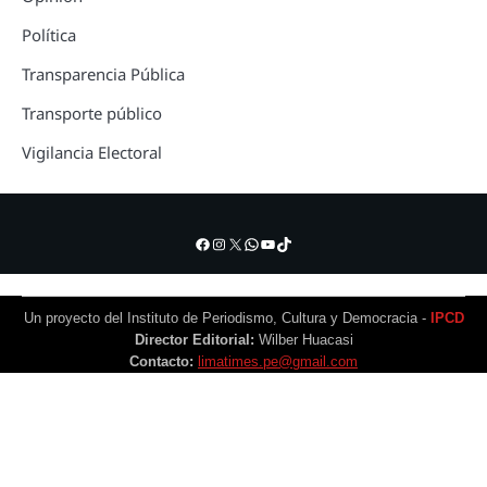
Política
Transparencia Pública
Transporte público
Vigilancia Electoral
Facebook
Instagram
X
WhatsApp
YouTube
TikTok
Un proyecto del Instituto de Periodismo, Cultura y Democracia -
IPCD
Director Editorial:
Wilber Huacasi
Contacto:
limatimes.pe@gmail.com