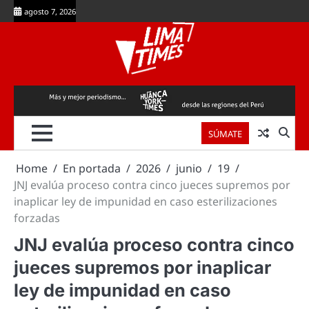
Skip
agosto 7, 2026
to
content
SÚMATE
Home
En portada
2026
junio
19
JNJ evalúa proceso contra cinco jueces supremos por
inaplicar ley de impunidad en caso esterilizaciones
forzadas
JNJ evalúa proceso contra cinco
jueces supremos por inaplicar
ley de impunidad en caso