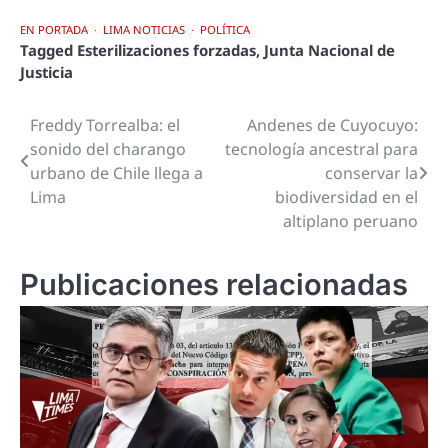
EN PORTADA
LIMA NOTICIAS
POLÍTICA
Tagged
Esterilizaciones forzadas
,
Junta Nacional de
Justicia
Freddy Torrealba: el
Andenes de Cuyocuyo:
Navegación
sonido del charango
tecnología ancestral para
de
urbano de Chile llega a
conservar la
Lima
biodiversidad en el
entradas
altiplano peruano
Publicaciones relacionadas