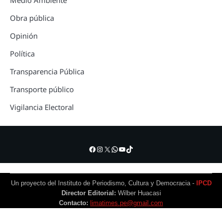
Medio Ambiente
Obra pública
Opinión
Política
Transparencia Pública
Transporte público
Vigilancia Electoral
Facebook
Instagram
X
WhatsApp
YouTube
TikTok
Un proyecto del Instituto de Periodismo, Cultura y Democracia -
IPCD
Director Editorial:
Wilber Huacasi
Contacto:
limatimes.pe@gmail.com