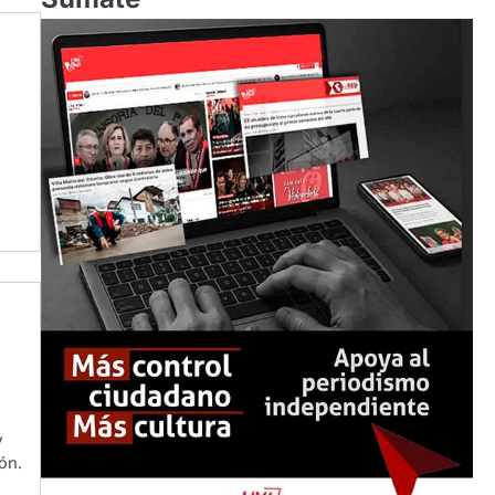
y
ión.