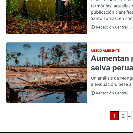
termófilas, aquellas
publicación científi
Santo Tomás, en conv
j
Redacción Central
MEDIO AMBIENTE
Aumentan p
selva peru
Un análisis de Monga
a evaluación, pese a
j
Redacción Central
…
Paginación
1
2
de