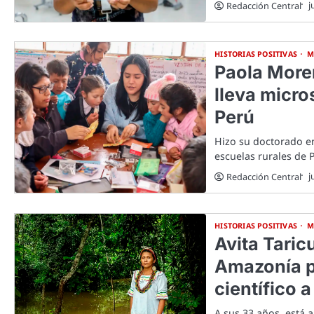
j
Redacción Central
HISTORIAS POSITIVAS
M
Paola More
lleva micro
Perú
Hizo su doctorado en
escuelas rurales de 
j
Redacción Central
HISTORIAS POSITIVAS
M
Avita Taric
Amazonía p
científico 
A sus 33 años, está 