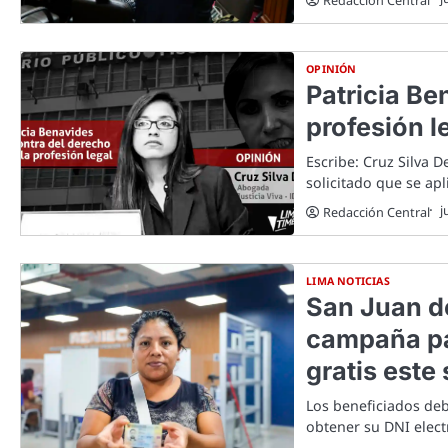
OPINIÓN
Patricia Be
profesión l
Escribe: Cruz Silva D
solicitado que se apl
j
Redacción Central
LIMA NOTICIAS
San Juan d
campaña pa
gratis este
Los beneficiados deb
obtener su DNI elect