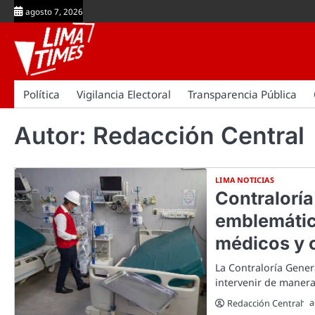
Skip
agosto 7, 2026
to
content
Política
Vigilancia Electoral
Transparencia Pública
Autor:
Redacción Central
LIMA NOTICIAS
Contraloría
emblemático
médicos y 
La Contraloría Gener
intervenir de manera
a
Redacción Central