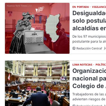
EN PORTADA
VIGILANCI
Desigualdad
solo postul
alcaldías e
De los 97 municipios
postulante para la a
j
Redacción Central
LIMA NOTICIAS
POLÍTI
Organizaci
nacional pa
Colegio de 
Trabajadores de las 
advierten riesgos de 
j
Redacción Central