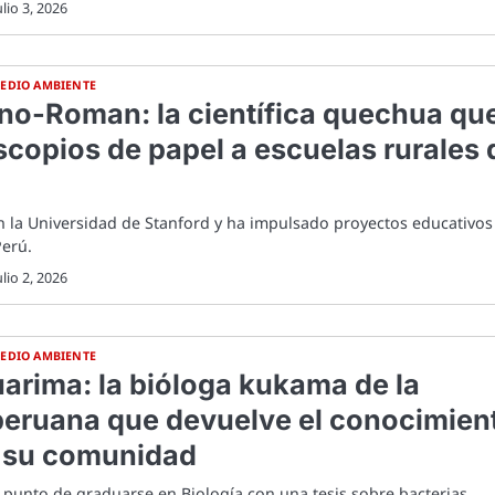
ulio 3, 2026
EDIO AMBIENTE
no-Roman: la científica quechua qu
scopios de papel a escuelas rurales 
 la Universidad de Stanford y ha impulsado proyectos educativos
Perú.
ulio 2, 2026
EDIO AMBIENTE
uarima: la bióloga kukama de la
eruana que devuelve el conocimien
a su comunidad
a punto de graduarse en Biología con una tesis sobre bacterias