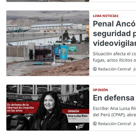
LIMA NOTICIAS
Penal Ancón
seguridad p
videovigila
Situación afecta el c
fugas, actos ilícitos
j
Redacción Central
OPINIÓN
En defensa 
Escribe: Ana Luisa Rí
del Perú (CPAP), abr
j
Redacción Central