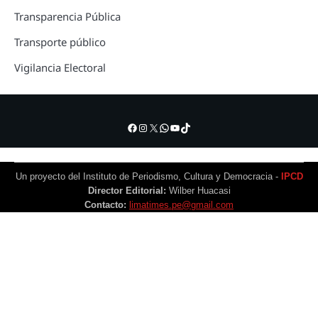
Transparencia Pública
Transporte público
Vigilancia Electoral
Facebook
Instagram
X
WhatsApp
YouTube
TikTok
Un proyecto del Instituto de Periodismo, Cultura y Democracia -
IPCD
Director Editorial:
Wilber Huacasi
Contacto:
limatimes.pe@gmail.com