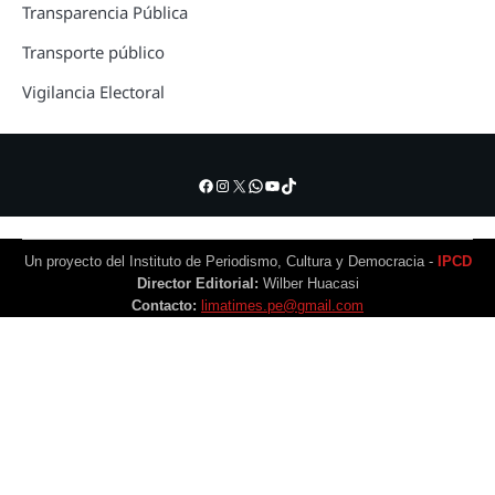
Transparencia Pública
Transporte público
Vigilancia Electoral
Facebook
Instagram
X
WhatsApp
YouTube
TikTok
Un proyecto del Instituto de Periodismo, Cultura y Democracia -
IPCD
Director Editorial:
Wilber Huacasi
Contacto:
limatimes.pe@gmail.com