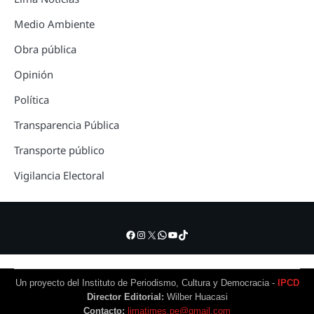
Medio Ambiente
Obra pública
Opinión
Política
Transparencia Pública
Transporte público
Vigilancia Electoral
Facebook
Instagram
X
WhatsApp
YouTube
TikTok
Un proyecto del Instituto de Periodismo, Cultura y Democracia -
IPCD
Director Editorial:
Wilber Huacasi
Contacto:
limatimes.pe@gmail.com