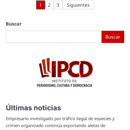
Paginación
1
2
3
Siguientes
de
Buscar
entradas
Buscar
Últimas noticias
Empresario investigado por tráfico ilegal de especies y
crimen organizado continúa exportando aletas de