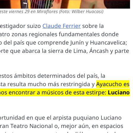
este viernes 29 en Miraflores (Foto: Wilber Huacasi)
vestigador suizo
Claude Ferrier
sobre la
cuatro zonas regionales fundamentales donde
ro del país que comprende Junín y Huancavelica;
te que abarca la sierra de Lima, Áncash y parte
a estos ámbitos determinados del país, la
ista resulta mucho más restringida y
Ayacucho es
os encontrar a músicos de esta estirpe:
Luciano
portunidad en que el arpista puquiano Luciano
Gran Teatro Nacional o, mejor aún, en espacios