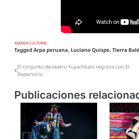
AGENDA CULTURAL
Tagged
Arpa peruana
,
Luciano Quispe
,
Tierra Bal
El conjunto de teatro Yuyachkani regresa con El
Navegación
Repertorio
de
entradas
Publicaciones relaciona