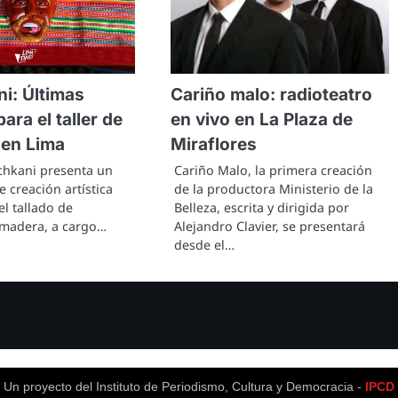
i: Últimas
Cariño malo: radioteatro
ara el taller de
en vivo en La Plaza de
en Lima
Miraflores
chkani presenta un
Cariño Malo, la primera creación
e creación artística
de la productora Ministerio de la
l tallado de
Belleza, escrita y dirigida por
madera, a cargo…
Alejandro Clavier, se presentará
desde el…
Un proyecto del Instituto de Periodismo, Cultura y Democracia -
IPCD