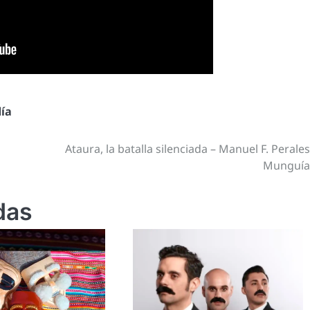
día
Ataura, la batalla silenciada – Manuel F. Perale
Munguí
das