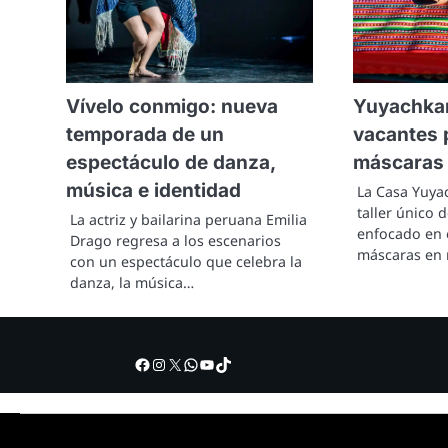
Vívelo conmigo: nueva
Yuyachkan
temporada de un
vacantes p
espectáculo de danza,
máscaras 
música e identidad
La Casa Yuya
taller único d
La actriz y bailarina peruana Emilia
enfocado en e
Drago regresa a los escenarios
máscaras en 
con un espectáculo que celebra la
danza, la música…
Facebook
Instagram
X
WhatsApp
YouTube
TikTok