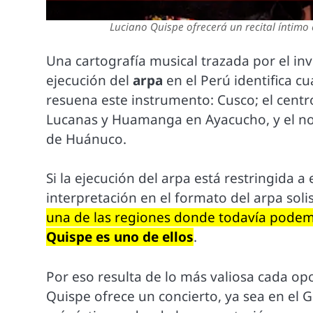
Luciano Quispe ofrecerá un recital íntimo 
Una cartografía musical trazada por el in
ejecución del
arpa
en el Perú identifica 
resuena este instrumento: Cusco; el cent
Lucanas y Huamanga en Ayacucho, y el nor
de Huánuco.
Si la ejecución del arpa está restringida 
interpretación en el formato del arpa sol
una de las regiones donde todavía podem
Quispe es uno de ellos
.
Por eso resulta de lo más valiosa cada o
Quispe ofrece un concierto, ya sea en el 