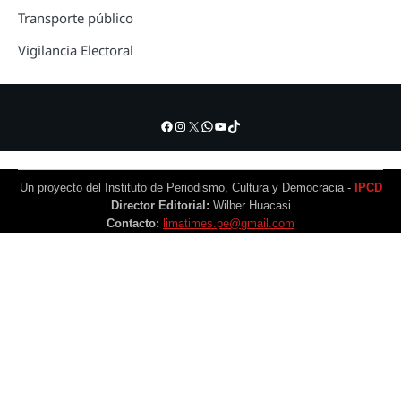
Transporte público
Vigilancia Electoral
Facebook
Instagram
X
WhatsApp
YouTube
TikTok
Un proyecto del Instituto de Periodismo, Cultura y Democracia -
IPCD
Director Editorial:
Wilber Huacasi
Contacto:
limatimes.pe@gmail.com