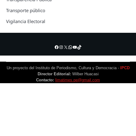
Transporte público
Vigilancia Electoral
Facebook
Instagram
X
WhatsApp
YouTube
TikTok
Un proyecto del Instituto de Periodismo, Cultura y Democracia -
IPCD
Director Editorial:
Wilber Huacasi
Contacto:
limatimes.pe@gmail.com