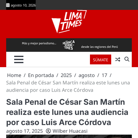
Skip
agosto 10, 2026
to
content
SÚMATE
Home
En portada
2025
agosto
17
Sala Penal de César San Martín realiza este lunes una
audiencia por caso Luis Arce Córdova
Sala Penal de César San Martín
realiza este lunes una audiencia
por caso Luis Arce Córdova
agosto 17, 2025
Wilber Huacasi