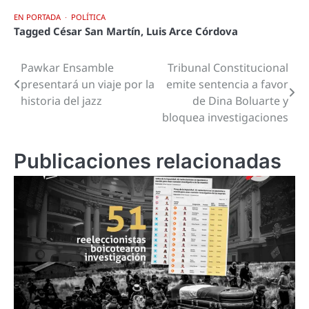
EN PORTADA
POLÍTICA
Tagged
César San Martín
,
Luis Arce Córdova
Pawkar Ensamble
Tribunal Constitucional
Navegación
presentará un viaje por la
emite sentencia a favor
de
historia del jazz
de Dina Boluarte y
bloquea investigaciones
entradas
Publicaciones relacionadas