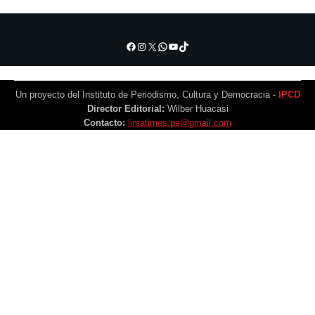
Facebook
Instagram
X
WhatsApp
YouTube
TikTok
Un proyecto del Instituto de Periodismo, Cultura y Democracia -
IPCD
Director Editorial:
Wilber Huacasi
Contacto:
limatimes.pe@gmail.com