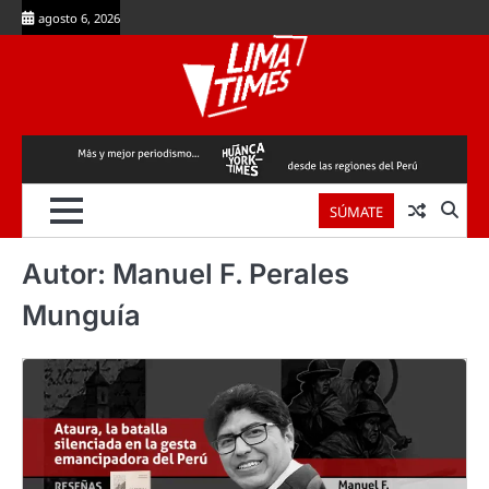
Skip
agosto 6, 2026
to
content
SÚMATE
Autor:
Manuel F. Perales
Munguía