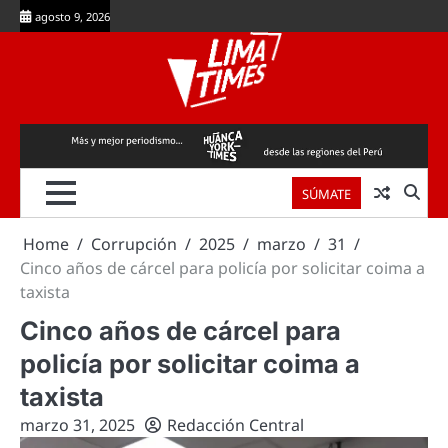
Skip
agosto 9, 2026
to
content
SÚMATE
Home
Corrupción
2025
marzo
31
Cinco años de cárcel para policía por solicitar coima a
taxista
Cinco años de cárcel para
policía por solicitar coima a
taxista
marzo 31, 2025
Redacción Central