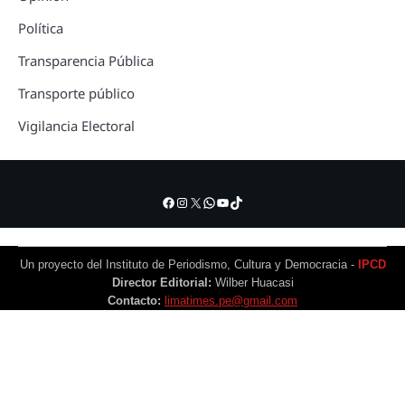
Política
Transparencia Pública
Transporte público
Vigilancia Electoral
Facebook
Instagram
X
WhatsApp
YouTube
TikTok
Un proyecto del Instituto de Periodismo, Cultura y Democracia -
IPCD
Director Editorial:
Wilber Huacasi
Contacto:
limatimes.pe@gmail.com