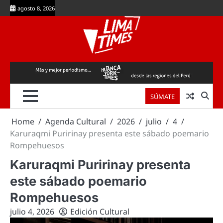
Skip
agosto 8, 2026
to
content
SÚMATE
Home
Agenda Cultural
2026
julio
4
Karuraqmi Puririnay presenta este sábado poemario
Rompehuesos
Karuraqmi Puririnay presenta
este sábado poemario
Rompehuesos
julio 4, 2026
Edición Cultural