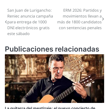
San Juan de Lurigancho:
ERM 2026: Partidos y
Navegación
Reniec anuncia campaña
movimientos llevan a
de
para entrega de 1000
más de 1800 candidatos
DNI electrónicos gratis
con sentencias penales
entradas
este sábado
Publicaciones relacionadas
La guitarra del mestizaje: el nuevo concierto de