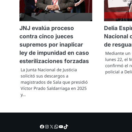
JNJ evalúa proceso
Delia Espi
contra cinco jueces
Nacional c
supremos por inaplicar
de resgua
ley de impunidad en caso
Mediante un o
lunes 22, el M
esterilizaciones forzadas
confirmó el r
La Junta Nacional de Justicia
policial a De
solicitó sus descargos a
magistrados de Sala que presidió
Víctor Prado Saldarriaga en 2025
y…
Facebook
Instagram
X
WhatsApp
YouTube
TikTok