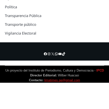
Política
Transparencia Pública
Transporte público
Vigilancia Electoral
Facebook
Instagram
X
WhatsApp
YouTube
TikTok
Un proyecto del Instituto de Periodismo, Cultura y Democracia -
IPCD
Director Editorial:
Wilber Huacasi
Contacto:
limatimes.pe@gmail.com