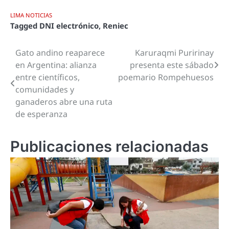
LIMA NOTICIAS
Tagged
DNI electrónico
,
Reniec
Gato andino reaparece
Karuraqmi Puririnay
Navegación
en Argentina: alianza
presenta este sábado
de
entre científicos,
poemario Rompehuesos
comunidades y
entradas
ganaderos abre una ruta
de esperanza
Publicaciones relacionadas