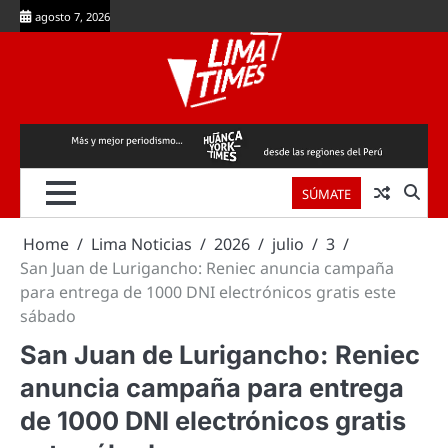
Skip
agosto 7, 2026
to
content
SÚMATE
Home
Lima Noticias
2026
julio
3
San Juan de Lurigancho: Reniec anuncia campaña
para entrega de 1000 DNI electrónicos gratis este
sábado
San Juan de Lurigancho: Reniec
anuncia campaña para entrega
de 1000 DNI electrónicos gratis