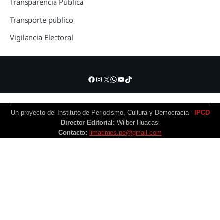
Transparencia Pública
Transporte público
Vigilancia Electoral
Facebook
Instagram
X
WhatsApp
YouTube
TikTok
Un proyecto del Instituto de Periodismo, Cultura y Democracia -
IPCD
Director Editorial:
Wilber Huacasi
Contacto:
limatimes.pe@gmail.com