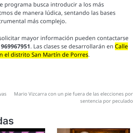
te programa busca introducir a los más
tmos de manera lúdica, sentando las bases
strumental más complejo.
 solicitar mayor información pueden contactarse
y
969967951
. Las clases se desarrollarán en
Calle
 el distrito San Martín de Porres
.
vas
Mario Vizcarra con un pie fuera de las elecciones po
sentencia por peculad
das