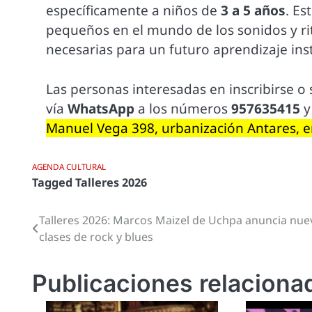
específicamente a niños de
3 a 5 años
. Es
pequeños en el mundo de los sonidos y ri
necesarias para un futuro aprendizaje in
Las personas interesadas en inscribirse o
vía
WhatsApp
a los números
957635415
Manuel Vega 398, urbanización Antares, en
AGENDA CULTURAL
Tagged
Talleres 2026
Talleres 2026: Marcos Maizel de Uchpa anuncia nue
Navegación
clases de rock y blues
de
entradas
Publicaciones relaciona