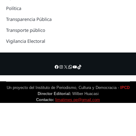
Política
Transparencia Pública
Transporte público
Vigilancia Electoral
Facebook
Instagram
X
WhatsApp
YouTube
TikTok
Un proyecto del Instituto de Periodismo, Cultura y Democracia -
IPCD
Director Editorial:
Wilber Huacasi
Contacto:
limatimes.pe@gmail.com