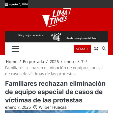
Skip
agosto 6, 2026
to
content
SÚMATE
Home
En portada
2026
enero
7
Familiares rechazan eliminación de equipo especial
de casos de víctimas de las protestas
Familiares rechazan eliminación
de equipo especial de casos de
víctimas de las protestas
enero 7, 2026
Wilber Huacasi