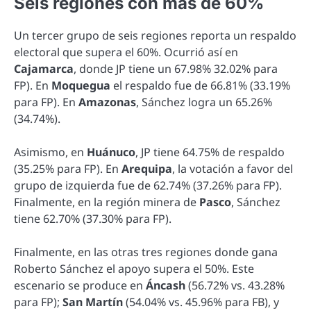
Seis regiones con más de 60%
Un tercer grupo de seis regiones reporta un respaldo
electoral que supera el 60%. Ocurrió así en
Cajamarca
, donde JP tiene un 67.98% 32.02% para
FP). En
Moquegua
el respaldo fue de 66.81% (33.19%
para FP). En
Amazonas
, Sánchez logra un 65.26%
(34.74%).
Asimismo, en
Huánuco
, JP tiene 64.75% de respaldo
(35.25% para FP). En
Arequipa
, la votación a favor del
grupo de izquierda fue de 62.74% (37.26% para FP).
Finalmente, en la región minera de
Pasco
, Sánchez
tiene 62.70% (37.30% para FP).
Finalmente, en las otras tres regiones donde gana
Roberto Sánchez el apoyo supera el 50%. Este
escenario se produce en
Áncash
(56.72% vs. 43.28%
para FP);
San Martín
(54.04% vs. 45.96% para FB), y