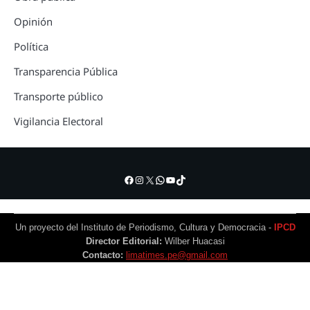
Opinión
Política
Transparencia Pública
Transporte público
Vigilancia Electoral
Facebook
Instagram
X
WhatsApp
YouTube
TikTok
Un proyecto del Instituto de Periodismo, Cultura y Democracia -
IPCD
Director Editorial:
Wilber Huacasi
Contacto:
limatimes.pe@gmail.com