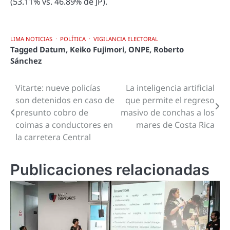
(53.11% vs. 46.89% de JP).
LIMA NOTICIAS
POLÍTICA
VIGILANCIA ELECTORAL
Tagged
Datum
,
Keiko Fujimori
,
ONPE
,
Roberto
Sánchez
Vitarte: nueve policías
La inteligencia artificial
Navegación
son detenidos en caso de
que permite el regreso
de
presunto cobro de
masivo de conchas a los
coimas a conductores en
mares de Costa Rica
entradas
la carretera Central
Publicaciones relacionadas