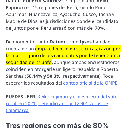
Datum,
Roberto Sánchez
se impuso ante
Keiko
Fujimori
en 15 regiones del Perú, siendo Puno,
Apurímac, Huancavelica, Ayacucho, Cusco, Tacna y
Madre de Dios las jurisdicciones donde el candidato
de Juntos por el Perú arrasó con más del 70%.
De momento, tanto
Datum
como
Ipsos
han dado
cuenta de un
empate técnico en sus cifras, razón por
la cual ninguno de los candidatos puede tener aún la
seguridad del triunfo
, aunque ambas encuestadoras
coinciden en otorgarle un ligero respaldo a Roberto
Sánchez (
50.14% y 50.3%
, respectivamente). Toca
esperar los resultados del
conteo oficial de la ONPE
.
PUEDES LEER
:
Keiko Fujimori y el desprecio del voto
rural: en 2021 pretendió anular 12 901 votos de
Cajamarca
Tres regiones con más de 80%