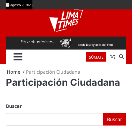
Skip
agosto 7, 2026
to
content
SÚMATE
Home
Participación Ciudadana
Participación Ciudadana
Buscar
Buscar