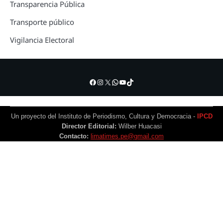
Transparencia Pública
Transporte público
Vigilancia Electoral
Facebook
Instagram
X
WhatsApp
YouTube
TikTok
Un proyecto del Instituto de Periodismo, Cultura y Democracia -
IPCD
Director Editorial:
Wilber Huacasi
Contacto:
limatimes.pe@gmail.com