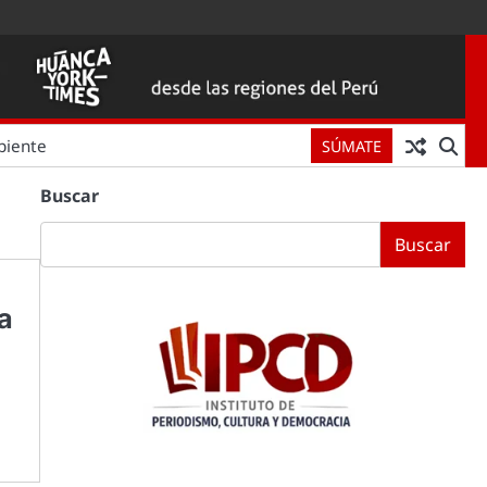
biente
SÚMATE
Buscar
Buscar
a