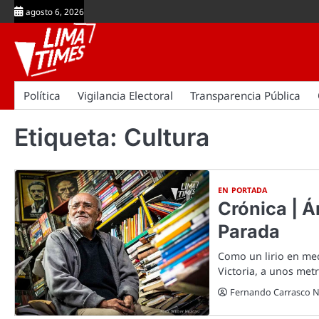
Skip
agosto 6, 2026
to
content
Política
Vigilancia Electoral
Transparencia Pública
Etiqueta:
Cultura
EN PORTADA
Crónica | Á
Parada
Como un lirio en med
Victoria, a unos met
Fernando Carrasco 