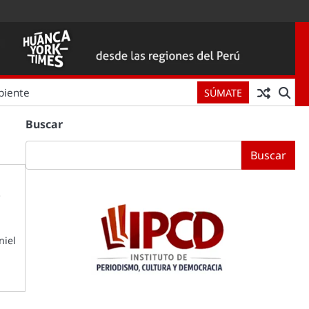
biente
SÚMATE
Buscar
Buscar
e
niel