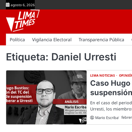
Skip
agosto 6, 2026
to
content
Política
Vigilancia Electoral
Transparencia Pública
Etiqueta:
Daniel Urresti
LIMA NOTICIAS
OPINIÓ
Caso Hugo B
suspensión 
En el caso del perio
Urresti, los miembro
febrer
Mario Escriba