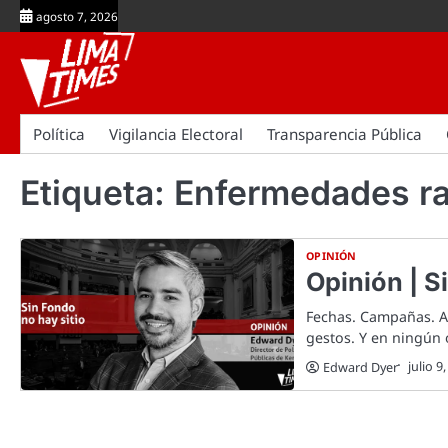
Skip
agosto 7, 2026
to
content
Política
Vigilancia Electoral
Transparencia Pública
Etiqueta:
Enfermedades ra
OPINIÓN
Opinión | S
Fechas. Campañas. Ap
gestos. Y en ningún 
julio 9
Edward Dyer