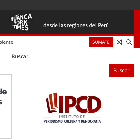
biente
SÚMATE
Buscar
Buscar
de
s