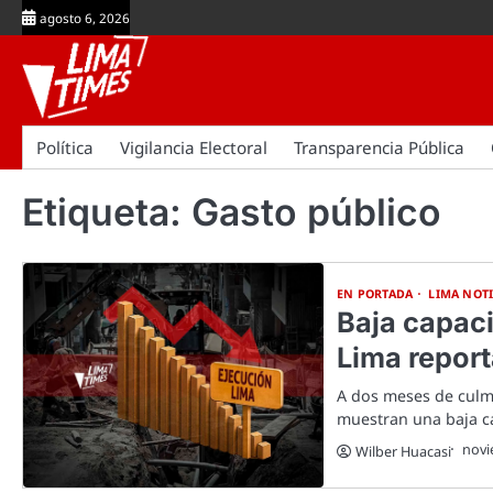
Skip
agosto 6, 2026
to
content
Política
Vigilancia Electoral
Transparencia Pública
Etiqueta:
Gasto público
EN PORTADA
LIMA NOTI
Baja capaci
Lima repor
A dos meses de culmin
muestran una baja 
novi
Wilber Huacasi