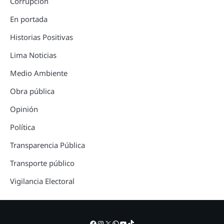
Corrupción
En portada
Historias Positivas
Lima Noticias
Medio Ambiente
Obra pública
Opinión
Política
Transparencia Pública
Transporte público
Vigilancia Electoral
Facebook
Instagram
X
WhatsApp
YouTube
TikTok