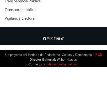
Transparencia Pública
Transporte público
Vigilancia Electoral
Facebook
Instagram
X
WhatsApp
YouTube
TikTok
Un proyecto del Instituto de Periodismo, Cultura y Democracia -
IPCD
Director Editorial:
Wilber Huacasi
Contacto:
limatimes.pe@gmail.com