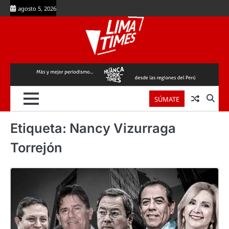
Skip
agosto 5, 2026
to
content
SÚMATE
Etiqueta:
Nancy Vizurraga
Torrejón