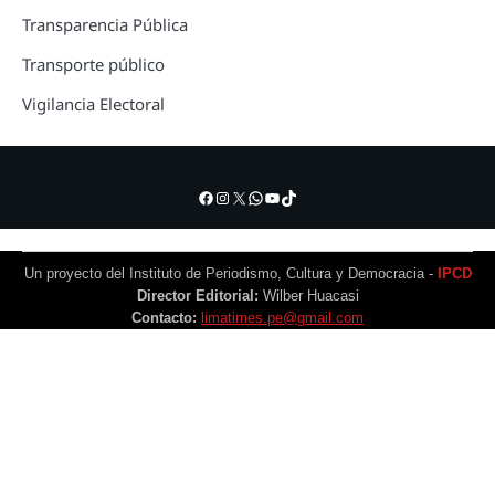
Transparencia Pública
Transporte público
Vigilancia Electoral
Facebook
Instagram
X
WhatsApp
YouTube
TikTok
Un proyecto del Instituto de Periodismo, Cultura y Democracia -
IPCD
Director Editorial:
Wilber Huacasi
Contacto:
limatimes.pe@gmail.com