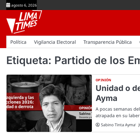
Skip
agosto 6, 2026
to
content
Política
Vigilancia Electoral
Transparencia Pública
Etiqueta:
Partido de los 
OPINIÓN
Unidad o de
Ayma
A pocas semanas del 
atrapada en su laber
Sabino Tinta Ayma