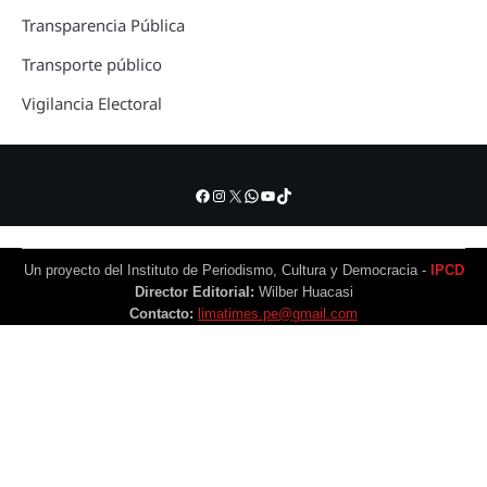
Transparencia Pública
Transporte público
Vigilancia Electoral
Facebook
Instagram
X
WhatsApp
YouTube
TikTok
Un proyecto del Instituto de Periodismo, Cultura y Democracia -
IPCD
Director Editorial:
Wilber Huacasi
Contacto:
limatimes.pe@gmail.com