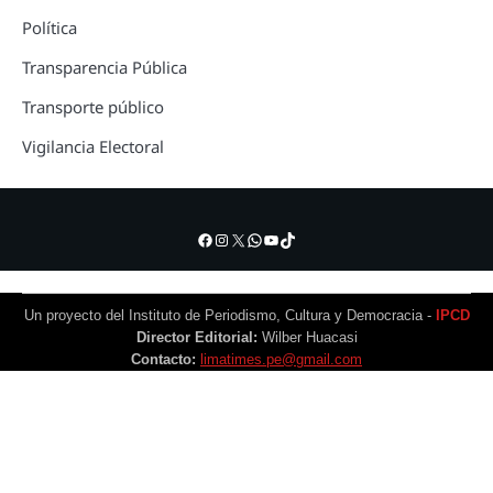
Política
Transparencia Pública
Transporte público
Vigilancia Electoral
Facebook
Instagram
X
WhatsApp
YouTube
TikTok
Un proyecto del Instituto de Periodismo, Cultura y Democracia -
IPCD
Director Editorial:
Wilber Huacasi
Contacto:
limatimes.pe@gmail.com