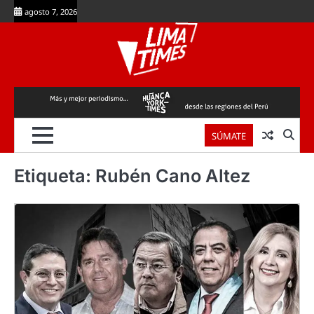
Skip
agosto 7, 2026
to
content
SÚMATE
Etiqueta:
Rubén Cano Altez