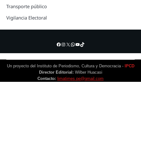
Transporte público
Vigilancia Electoral
Facebook
Instagram
X
WhatsApp
YouTube
TikTok
Un proyecto del Instituto de Periodismo, Cultura y Democracia -
IPCD
Director Editorial:
Wilber Huacasi
Contacto:
limatimes.pe@gmail.com