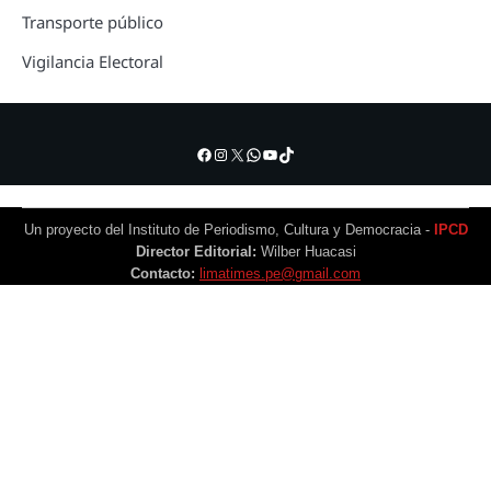
Transporte público
Vigilancia Electoral
Facebook
Instagram
X
WhatsApp
YouTube
TikTok
Un proyecto del Instituto de Periodismo, Cultura y Democracia -
IPCD
Director Editorial:
Wilber Huacasi
Contacto:
limatimes.pe@gmail.com