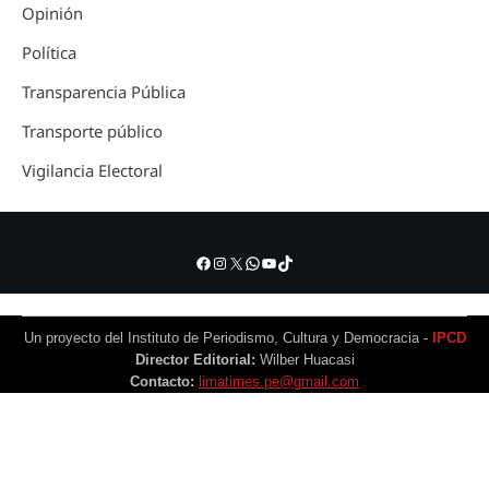
Opinión
Política
Transparencia Pública
Transporte público
Vigilancia Electoral
Facebook
Instagram
X
WhatsApp
YouTube
TikTok
Un proyecto del Instituto de Periodismo, Cultura y Democracia -
IPCD
Director Editorial:
Wilber Huacasi
Contacto:
limatimes.pe@gmail.com