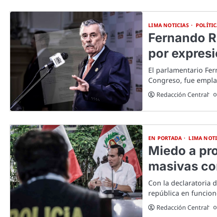
LIMA NOTICIAS
POLÍTI
Fernando Ro
por expres
El parlamentario Fer
Congreso, fue empla
o
Redacción Central
EN PORTADA
LIMA NOTI
Miedo a pro
masivas co
Con la declaratoria 
república en funcione
o
Redacción Central