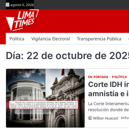
Skip
agosto 6, 2026
to
content
Política
Vigilancia Electoral
Transparencia Pública
Día:
22 de octubre de 202
EN PORTADA
POLÍTICA
Corte IDH i
amnistía e
La Corte Interameri
resolución donde de
octu
Wilber Huacasi