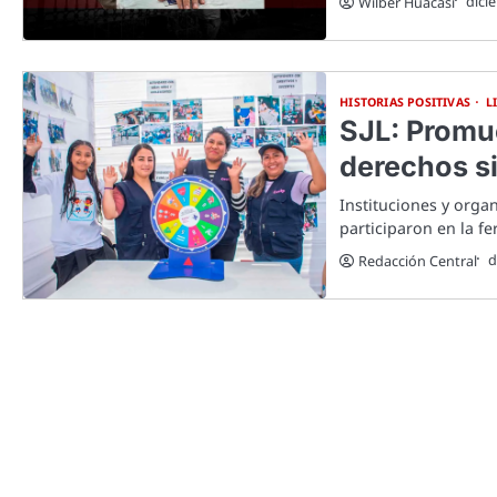
dici
Wilber Huacasi
HISTORIAS POSITIVAS
L
SJL: Promu
derechos si
Instituciones y organ
participaron en la fe
d
Redacción Central