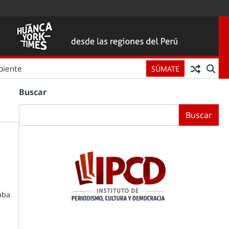
biente
SÚMATE
Buscar
Buscar
aba