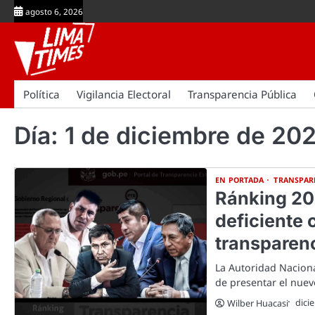
Skip
agosto 6, 2026
to
content
Política
Vigilancia Electoral
Transparencia Pública
Día:
1 de diciembre de 20
EN PORTADA
TRANSPAR
Ránking 20
deficiente 
transparen
La Autoridad Naciona
de presentar el nue
dici
Wilber Huacasi