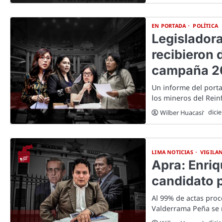
EN PORTADA
POLÍTICA
Legislador
recibieron 
campaña 2
Un informe del porta
los mineros del Rei
dici
Wilber Huacasi
LIMA NOTICIAS
VIGILA
Apra: Enriq
candidato p
Al 99% de actas proce
Valderrama Peña se 