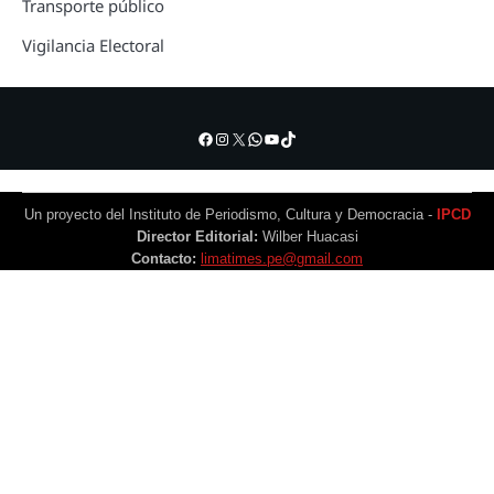
Transporte público
Vigilancia Electoral
Facebook
Instagram
X
WhatsApp
YouTube
TikTok
Un proyecto del Instituto de Periodismo, Cultura y Democracia -
IPCD
Director Editorial:
Wilber Huacasi
Contacto:
limatimes.pe@gmail.com