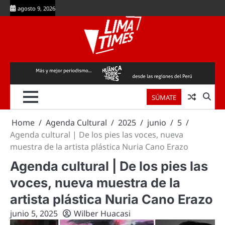
Skip
agosto 9, 2026
to
content
SÚMATE
Home
Agenda Cultural
2025
junio
5
Agenda cultural | De los pies las voces, nueva
muestra de la artista plástica Nuria Cano Erazo
Agenda cultural | De los pies las
voces, nueva muestra de la
artista plástica Nuria Cano Erazo
junio 5, 2025
Wilber Huacasi