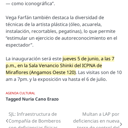
— como iconográfica”.
Vega Farfán también destaca la diversidad de
técnicas de la artista plástica (óleo, acuarela,
instalación, recortables, pegatinas), lo que permite
“estimular un ejercicio de autoreconocimiento en el
espectador”.
La inauguración será este
jueves 5 de junio, a las 7
p.m., en la Sala Venancio Shinki del ICPNA de
Miraflores (Angamos Oeste 120)
. Las visitas son de 10
am a 7pm. y la exposición va hasta el 6 de julio.
AGENDA CULTURAL
Tagged
Nuria Cano Erazo
SJL: Infraestructura de
Multan a LAP por
Navegación
Compañía de Bomberos
deficiencias en nueva
de
con deficiencias físicas
torre de control del