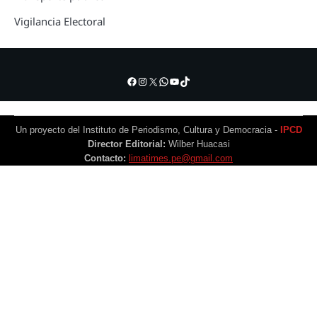
Vigilancia Electoral
Facebook
Instagram
X
WhatsApp
YouTube
TikTok
Un proyecto del Instituto de Periodismo, Cultura y Democracia -
IPCD
Director Editorial:
Wilber Huacasi
Contacto:
limatimes.pe@gmail.com