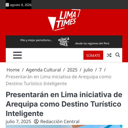
Skip
agosto 8, 2026
to
content
SÚMATE
Home
Agenda Cultural
2025
julio
7
Presentarán en Lima iniciativa de Arequipa como
Destino Turístico Inteligente
Presentarán en Lima iniciativa de
Arequipa como Destino Turístico
Inteligente
julio 7, 2025
Redacción Central