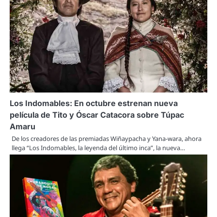
Los Indomables: En octubre estrenan nueva
película de Tito y Óscar Catacora sobre Túpac
Amaru
De los creadores de las premiadas Wiñaypacha y Yana-wara, ahora
llega “Los Indomables, la leyenda del último inca”, la nueva…