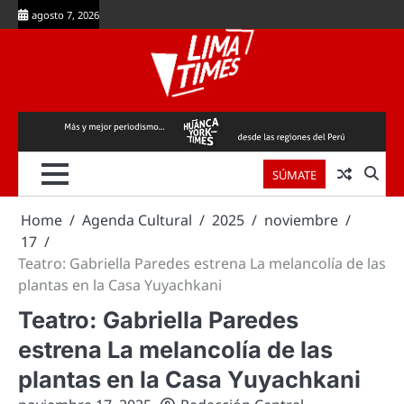
Skip
agosto 7, 2026
to
content
SÚMATE
Home
Agenda Cultural
2025
noviembre
17
Teatro: Gabriella Paredes estrena La melancolía de las
plantas en la Casa Yuyachkani
Teatro: Gabriella Paredes
estrena La melancolía de las
plantas en la Casa Yuyachkani