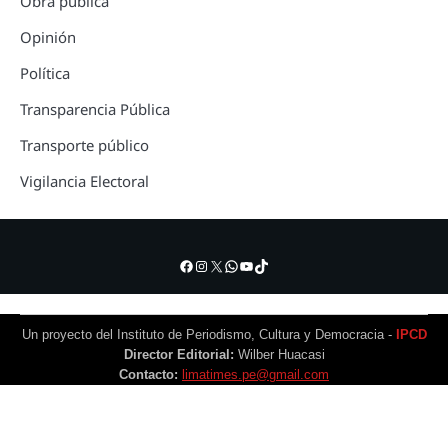
Obra pública
Opinión
Política
Transparencia Pública
Transporte público
Vigilancia Electoral
Facebook
Instagram
X
WhatsApp
YouTube
TikTok
Un proyecto del Instituto de Periodismo, Cultura y Democracia -
IPCD
Director Editorial:
Wilber Huacasi
Contacto:
limatimes.pe@gmail.com