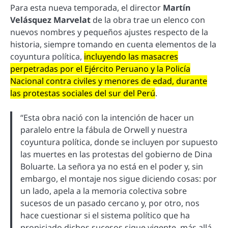
Para esta nueva temporada, el director
Martín
Velásquez Marvelat
de la obra trae un elenco con
nuevos nombres y pequeños ajustes respecto de la
historia, siempre tomando en cuenta elementos de la
coyuntura política,
incluyendo las masacres
perpetradas por el Ejército Peruano y la Policía
Nacional contra civiles y menores de edad, durante
las protestas sociales del sur del Perú
.
“Esta obra nació con la intención de hacer un
paralelo entre la fábula de Orwell y nuestra
coyuntura política, donde se incluyen por supuesto
las muertes en las protestas del gobierno de Dina
Boluarte. La señora ya no está en el poder y, sin
embargo, el montaje nos sigue diciendo cosas: por
un lado, apela a la memoria colectiva sobre
sucesos de un pasado cercano y, por otro, nos
hace cuestionar si el sistema político que ha
propiciado dichos sucesos sigue vigente, más allá