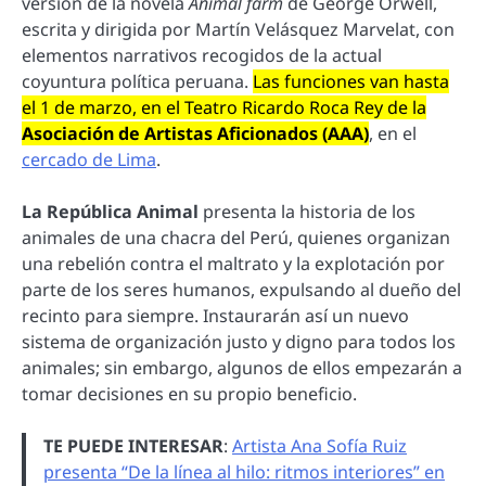
versión de la novela
Animal farm
de George Orwell,
escrita y dirigida por Martín Velásquez Marvelat, con
elementos narrativos recogidos de la actual
coyuntura política peruana.
Las funciones van hasta
el 1 de marzo, en el Teatro Ricardo Roca Rey de la
Asociación de Artistas Aficionados (AAA)
, en el
cercado de Lima
.
La República Animal
presenta la historia de los
animales de una chacra del Perú, quienes organizan
una rebelión contra el maltrato y la explotación por
parte de los seres humanos, expulsando al dueño del
recinto para siempre. Instaurarán así un nuevo
sistema de organización justo y digno para todos los
animales; sin embargo, algunos de ellos empezarán a
tomar decisiones en su propio beneficio.
TE PUEDE INTERESAR
:
Artista Ana Sofía Ruiz
presenta “De la línea al hilo: ritmos interiores” en